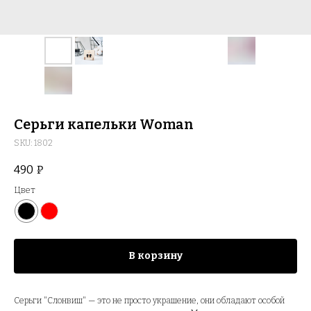
Серьги капельки Woman
SKU:
1802
490
₽
Цвет
В корзину
Серьги "Слонвиш" — это не просто украшение, они обладают особой