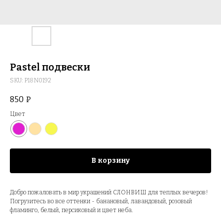
Pastel подвески
SKU:
P18N0192
850
₽
Цвет
В корзину
Добро пожаловать в мир украшений СЛОНВИШ для теплых вечеров!
Погрузитесь во все оттенки - банановый, лавандовый, розовый
фламинго, белый, персиковый и цвет неба.