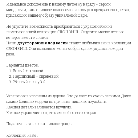
Идеальное дополнение к вашему летнему наряду - серьги
миндальки, каплевидные подвесочки и кольцо в прекрасных цветах,
придающих вашему образу уникальный шарм.
Не упустите возможность преобразиться с украшениями из
лимитированной коллекции СЛОНВИШ! Ощутите магию летних
вечеров вместе с нами.
Наши
двусторонние подвески
станут любимчиками в коллекции
СЛОНВИШ. Они позволяют менять образ одним украшением два
раза.
Варианты цветов:
Белый + розовый
Персиковый + сиреневый
Желтый + голубой
Украшения выполнены из дерева. Это делает их очень легкими. Даже
самые большие модели не причинят никаких неудобств.
Каждая деталь заливается вручную.
Каждое украшение покрыто смолой со всех сторон.
Подарочная упаковка - иллюстрация.
Коллекция: Pastel