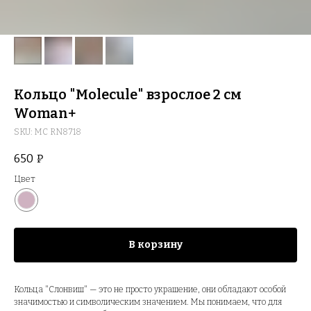
Кольцо "Molecule" взрослое 2 см
Woman+
SKU:
MC RN8718
650
₽
Цвет
В корзину
Кольца "Слонвиш" — это не просто украшение, они обладают особой
значимостью и символическим значением. Мы понимаем, что для