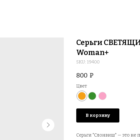
Серьги СВЕТЯЩИ
Woman+
SKU:
19400
800
₽
Цвет
В корзину
Серьги "Слонвиш" — это не 