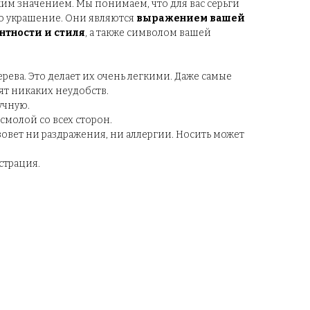
им значением. Мы понимаем, что для вас серьги
то украшение. Они являются
выражением вашей
нтности и стиля
, а также символом вашей
ева. Это делает их очень легкими. Даже самые
т никаких неудобств.
учную.
молой со всех сторон.
овет ни раздражения, ни аллергии. Носить может
страция.