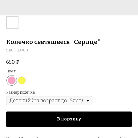
Колечко светящееся "Сердце"
SKU:
R19900
650
₽
Цвет
Размер колечка
В корзину