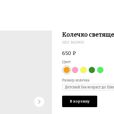
Колечко светяще
SKU:
R60400
650
₽
Цвет
Размер колечка
В корзину