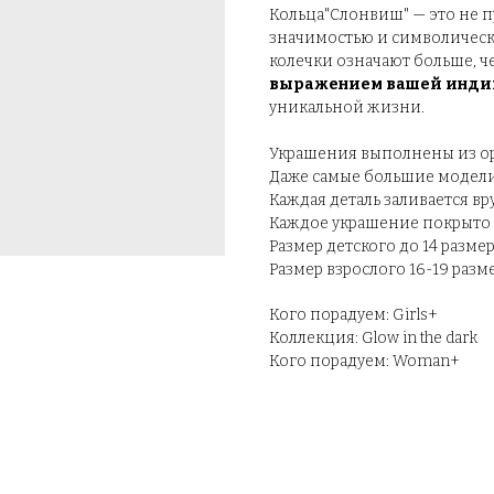
Кольца"Слонвиш" — это не 
значимостью и символическ
колечки означают больше, ч
выражением вашей индив
уникальной жизни.
Украшения выполнены из орг
Даже самые большие модели
Каждая деталь заливается вр
Каждое украшение покрыто с
Размер детского до 14 разм
Размер взрослого 16-19 раз
Кого порадуем: Girls+
Коллекция: Glow in the dark
Кого порадуем: Woman+