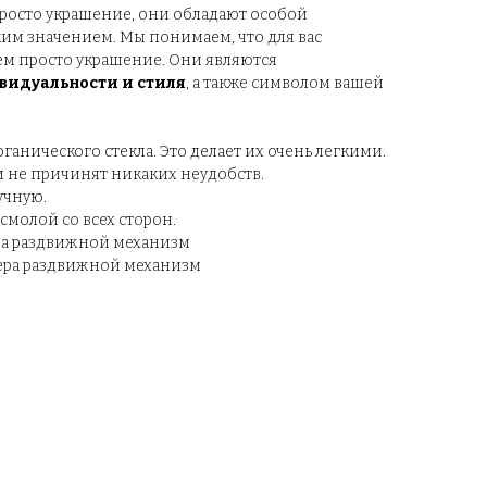
просто украшение, они обладают особой
им значением. Мы понимаем, что для вас
ем просто украшение. Они являются
идуальности и стиля
, а также символом вашей
анического стекла. Это делает их очень легкими.
 не причинят никаких неудобств.
учную.
молой со всех сторон.
ера раздвижной механизм
мера раздвижной механизм