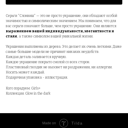
Серьги "Слонвиш" — это не просто украшение, они обладают особой
значимостью и символическим значением. Мы понимаем, что для
вас серьги означают больше, чем просто украшение. Они являются
выражением вашей индивидуальности, элегантности и
стиля
, а также символом вашей уникальной жизни.
Украшения выполнены из дерева. Это делает их очень легкими. Даже
самые большие модели не причинят никаких неудобств.
Каждая деталь заливается вручную.
Каждое украшение покрыто смолой со всех сторон.
Пластиковый гвоздик не вызовет ни раздражения, ни аллергии.
Носить может каждый.
Подарочная упаковка - иллюстрация.
Кого порадуем: Girls+
Коллекция: Glow in the dark
Tilda
Made on