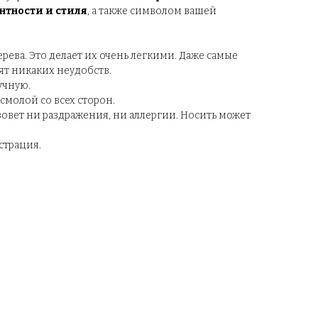
нтности и стиля
, а также символом вашей
ева. Это делает их очень легкими. Даже самые
т никаких неудобств.
учную.
молой со всех сторон.
овет ни раздражения, ни аллергии. Носить может
страция.