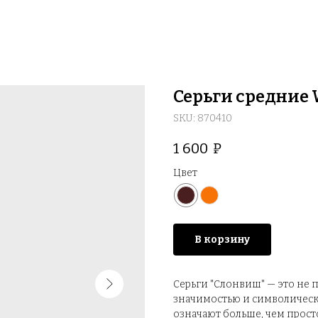
Серьги средние
SKU:
870410
1 600
₽
Цвет
В корзину
Серьги "Слонвиш" — это не 
значимостью и символическ
означают больше, чем прос