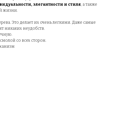
дуальности, элегантности и стиля
, а также
й жизни.
ева. Это делает их очень легкими. Даже самые
т никаких неудобств.
учную.
молой со всех сторон.
еханизм