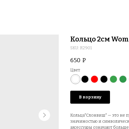
Кольцо 2см Wom
SKU:
R2901
650
₽
Цвет
В корзину
Кольца"Слонвиш" — это не 
значимостью и символическ
аксессуары означают больше